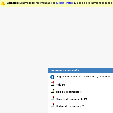
¡Atención!
El navegador recomendado es
Mozilla Firefox
. El uso de otro navegador puede
Recuperar contraseña
Ingresá tu número de documento y se te enviará
País (*)
Tipo de documento (*)
Número de documento (*)
Código de seguridad (*)